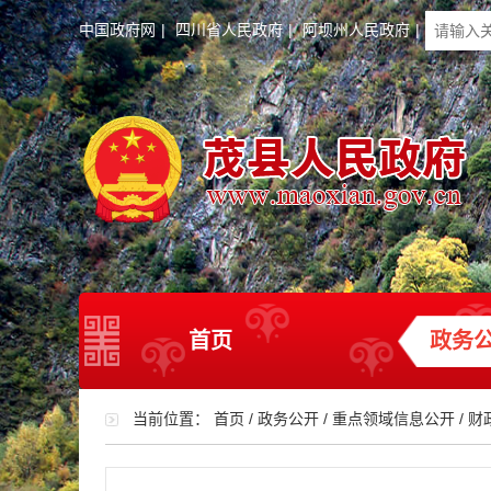
中国政府网
|
四川省人民政府
|
阿坝州人民政府
|
首页
政务
当前位置：
首页
/
政务公开
/
重点领域信息公开
/
财