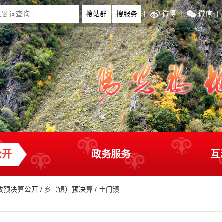
|
微博
|
微信
|
公开
政务服务
互
政预决算公开
/
乡（镇）预决算
/
土门镇