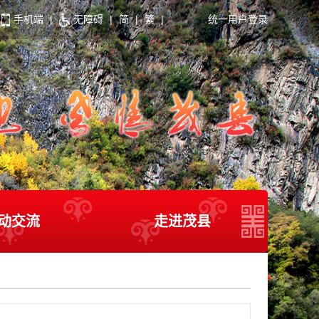
手机端
|
无障碍
|
简
|
繁
|
统一用户登录
动交流
走进茂县