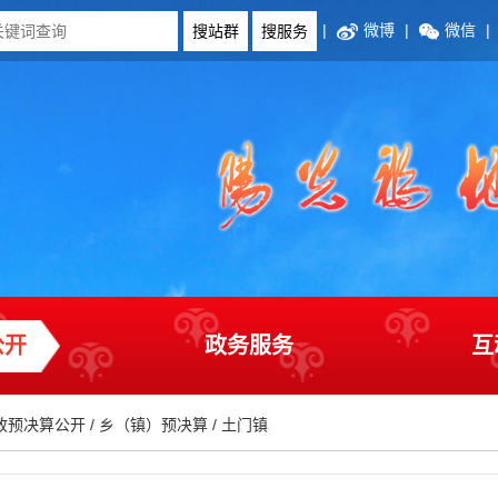
|
微博
|
微信
|
公开
政务服务
互
政预决算公开
/
乡（镇）预决算
/
土门镇