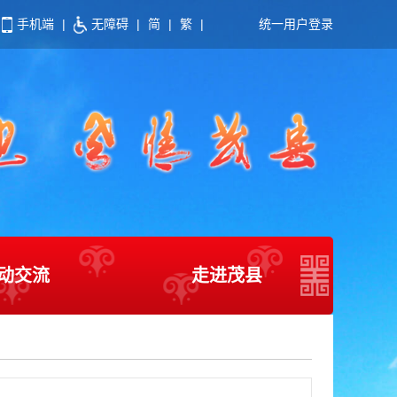
手机端
|
无障碍
|
简
|
繁
|
统一用户登录
动交流
走进茂县