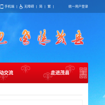
手机端
|
无障碍
|
简
|
繁
|
统一用户登录
动交流
走进茂县