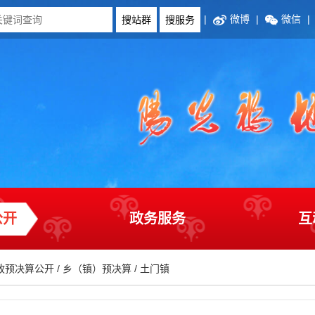
|
微博
|
微信
|
公开
政务服务
互
政预决算公开
/
乡（镇）预决算
/
土门镇