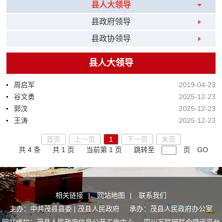
县人大领导
县政府领导
县政协领导
县人大领导
周启军
2019-04-23
谷文勇
2025-12-23
郭汶
2025-12-23
王涛
2025-12-23
首页
上一页
1
下一页
末页
共 4 条
共 1 页
当前第 1 页
跳转至
页
GO
相关链接
|
网站地图
|
联系我们
主办：中共茂县县委 | 茂县人民政府 承办：茂县人民政府办公室