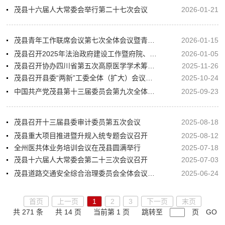
茂县十六届人大常委会举行第二十七次会议
2026-01-21
茂县青年工作联席会议第七次全体会议暨青年发展型城市（县城）建设推进会顺利召开
2026-01-15
茂县召开2025年法治政府建设工作暨府院、府检联席会议
2026-01-05
茂县召开协办四川省第五次高原医学学术筹备会议
2025-11-26
茂县召开县委“两新”工委全体（扩大）会议暨全县社会工作第四季度重点任务推进会
2025-10-24
中国共产党茂县第十三届委员会第九次全体会议举行
2025-09-23
茂县召开十三届县委审计委员第五次会议
2025-08-18
茂县重大项目推进暨升规入统专题会议召开
2025-08-12
全州医共体业务培训会议在茂县圆满举行
2025-07-18
茂县十六届人大常委会第二十三次会议召开
2025-07-03
茂县道路交通安全综合治理委员会全体会议暨暑期道路交通安全工作会召开
2025-06-24
首页
上一页
1
2
3
下一页
末页
共 271 条
共 14 页
当前第 1 页
跳转至
页
GO