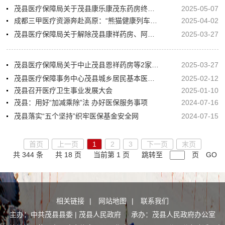
茂县医疗保障局关于茂县康乐康茂东药房终止协议管理的公示
2025-05-07
成都三甲医疗资源奔赴高原：“熊猫健康列车进阿坝”到茂县送医惠民
2025-04-02
茂县医疗保障局关于解除茂县康祥药房、阿坝州茂县粤通康临药房等5家定点零售药店医保服务协议的公告
2025-03-27
茂县医疗保障局关于中止茂县恩祥药房等2家定点零售药店医保服务协议的公告
2025-03-27
茂县医疗保障事务中心茂县城乡居民基本医疗保险服务中心关于将茂县建斌诊所等3家诊所纳入协议管理的公示
2025-02-12
茂县召开医疗卫生事业发展大会
2025-01-10
茂县：用好“加减乘除”法 办好医保服务事项
2024-07-16
茂县落实“五个坚持”织牢医保基金安全网
2024-07-15
首页
上一页
1
2
3
下一页
末页
共 344 条
共 18 页
当前第 1 页
跳转至
页
GO
相关链接
|
网站地图
|
联系我们
主办：中共茂县县委 | 茂县人民政府 承办：茂县人民政府办公室