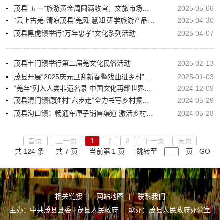
茂县“五一”旅游黄金周圆满收官，文旅市场呈现新态势
2025-05-06
“云上古羌·清凉茂县‘羌风·慧知’研学旅游产品首发仪式”在茂县中国古羌城举行
2025-04-30
茂县黑虎镇举行“万年忠孝”文化系列活动
2025-04-07
茂县土门镇举行第二届羌文化民俗活动
2025-02-13
茂县开展“2025庆元旦迎新春暨戏曲进乡村”文化惠民演出活动
2025-01-03
“羌年”列入人类非遗名录 中国文化再耀世界舞台
2024-12-09
茂县渭门镇德胜村“六步走”全力书写乡村振兴“驻村答卷”
2024-05-29
茂县沟口镇：畅通车厘子销售渠道 激活乡村发展潜能
2024-05-28
首页
上一页
1
2
3
下一页
末页
共 124 条
共 7 页
当前第 1 页
跳转至
页
GO
相关链接
|
网站地图
|
联系我们
主办：中共茂县县委 | 茂县人民政府 承办：茂县人民政府办公室