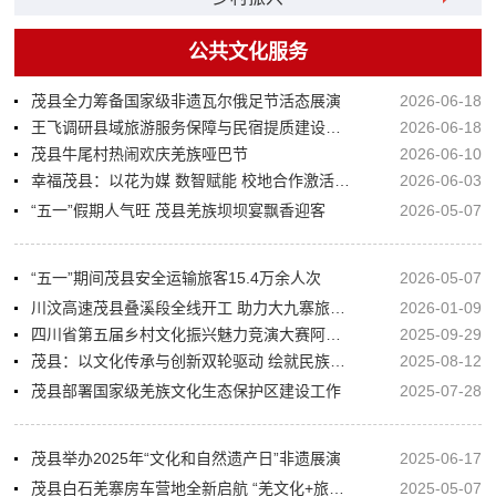
公共文化服务
茂县全力筹备国家级非遗瓦尔俄足节活态展演
2026-06-18
王飞调研县域旅游服务保障与民宿提质建设工作
2026-06-18
茂县牛尾村热闹欢庆羌族哑巴节
2026-06-10
幸福茂县：以花为媒 数智赋能 校地合作激活茂县乡村文旅新动能
2026-06-03
“五一”假期人气旺 茂县羌族坝坝宴飘香迎客
2026-05-07
“五一”期间茂县安全运输旅客15.4万余人次
2026-05-07
川汶高速茂县叠溪段全线开工 助力大九寨旅游环线提速发展
2026-01-09
四川省第五届乡村文化振兴魅力竞演大赛阿坝州赛区在茂县举行
2025-09-29
茂县：以文化传承与创新双轮驱动 绘就民族地区婚俗改革新图景
2025-08-12
茂县部署国家级羌族文化生态保护区建设工作
2025-07-28
茂县举办2025年“文化和自然遗产日”非遗展演
2025-06-17
茂县白石羌寨房车营地全新启航 “羌文化+旅居”新模式解锁川西北文旅新体验
2025-05-07