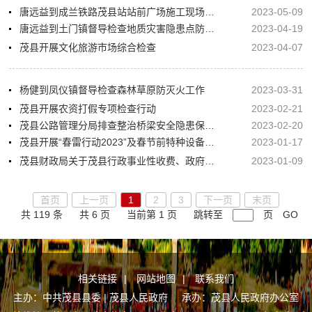
唐远益到成兰铁路茂县站站前广场施工现场督导检查工作
2023-05-09
唐远益到土门镇督导检查地质灾害隐患点防治及汛期安全防范工作
2023-04-19
茂县开展文化旅游市场综合检查
2023-04-07
杨健到凤仪镇督导检查森林草原防灭火工作
2023-03-31
茂县开展农资打假专项检查行动
2023-02-21
茂县公路管理分局排查整治桥梁安全隐患保障通行安全
2023-02-20
茂县开展“春雷行动2023”及春节前特种设备安全检查
2023-01-17
茂县财政局关于茂县行政事业性收费、政府性基金等目录清单的公示
2023-01-09
首页
上一页
1
2
3
下一页
末页
共 119 条
共 6 页
当前第 1 页
跳转至
页
GO
相关链接
|
网站地图
|
联系我们
主办：中共茂县县委 | 茂县人民政府 承办：茂县人民政府办公室