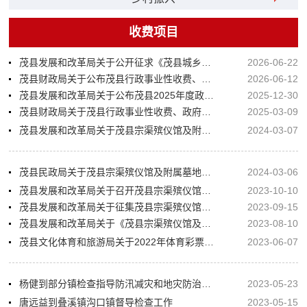
收费项目
茂县发展和改革局关于公开征求《茂县城乡生活垃圾处理收费标准定价方案（草案）》意见的公告
2026-06-22
茂县财政局关于公布茂县行政事业性收费、政府性基金等目录清单的通知
2026-06-12
茂县发展和改革局关于公布茂县2025年度政府定价的经营服务性收费和发改局及下属单位综合性涉企收费等目录清单的公示
2025-12-30
茂县财政局关于茂县行政事业性收费、政府性基金等目录清单的公示
2025-03-09
茂县发展和改革局关于茂县宗渠殡仪馆及附属墓地收费标准的通知
2024-03-07
茂县民政局关于茂县宗渠殡仪馆及附属墓地收费标准（试行）的公告
2024-03-06
茂县发展和改革局关于召开茂县宗渠殡仪馆及附属墓地收费标准方案听证会的公告
2023-10-10
茂县发展和改革局关于征集茂县宗渠殡仪馆及附属墓地收费标准方案听证会暨公开征集消费者参加的公告
2023-09-15
茂县发展和改革局关于《茂县宗渠殡仪馆及附属墓地收费标准方案（征求意见稿）》公开征求意见的公示
2023-08-10
茂县文化体育和旅游局关于2022年体育彩票公益金分配和使用情况的报告公示
2023-06-07
杨健到部分镇检查指导防汛减灾和地灾防治等工作
2023-05-23
唐远益到叠溪镇沟口镇督导检查工作
2023-05-15