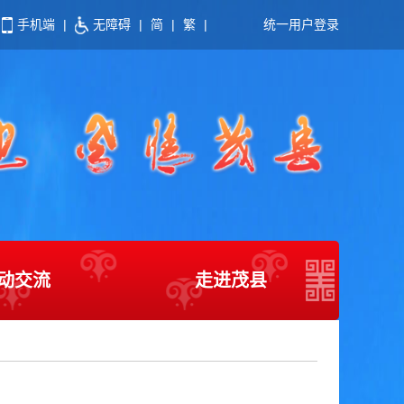
手机端
|
无障碍
|
简
|
繁
|
统一用户登录
动交流
走进茂县