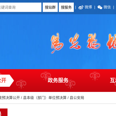
|
微博
|
微信
|
公开
政务服务
互
政预决算公开
/
县本级（部门）单位预决算
/
县公安局
局