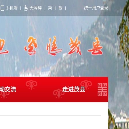
手机端
|
无障碍
|
简
|
繁
|
统一用户登录
动交流
走进茂县